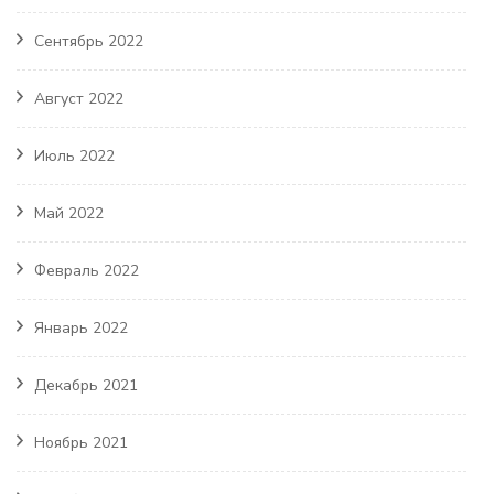
Сентябрь 2022
Август 2022
Июль 2022
Май 2022
Февраль 2022
Январь 2022
Декабрь 2021
Ноябрь 2021