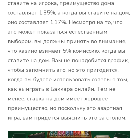
ставите на игрока, преимущество дома
составляет 1,35%, а когда вы ставите на дом,
оно составляет 1,17%. Несмотря на то, что
это может показаться естественным
выбором, вы должны принять во внимание,
что казино взимает 5% комиссию, когда вы
ставите на дом. Вам не понадобится график,
чтобы запомнить это, но это пригодится,
когда вы будете использовать советы о том,
как выиграть в Баккара онлайн. Тем не
менее, ставка на дом имеет хорошее
преимущество, но поскольку это азартная
игра, вам придется выяснить это за столом.