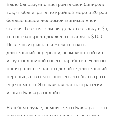
Было бы разумно настроить свой банкролл
так, чтобы играть по крайней мере в 20 раз
больше вашей желаемой минимальной
ставки. То есть, если вы делаете ставку в $5,
то ваш банкролл должен составлять $100.
После выигрыша вы можете взять
длительный перерыв и, возможно, войти в
игру с половиной своего заработка. Если вы
проиграли, все равно сделайте длительный
перерыв, а затем вернитесь, чтобы сыграть
еще немного. Это важная часть стратегии
игры в Баккара онлайн.
В любом случае, помните, что Баккара — это
почти ставка на четные деньги, поэтому