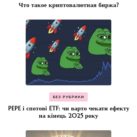
Что такое криптовалютная биржа?
БЕЗ РУБРИКИ
PEPE і спотові ETF: чи варто чекати ефекту
на кінець 2025 року