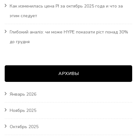
Как изменилась цена PI за октябрь 2025 года и что за
этим следует
Глибокий аналіз: чи може HYPE показати ріст понад 30%
до грудня
АРХИВЫ
Январь 2026
Ноябрь 2025
Октябрь 2025