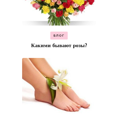
БЛОГ
Какими бывают розы?