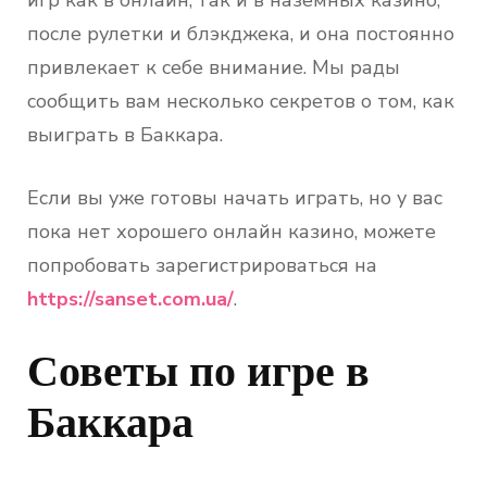
после рулетки и блэкджека, и она постоянно
привлекает к себе внимание. Мы рады
сообщить вам несколько секретов о том, как
выиграть в Баккара.
Если вы уже готовы начать играть, но у вас
пока нет хорошего онлайн казино, можете
попробовать зарегистрироваться на
https://sanset.com.ua/
.
Советы по игре в
Баккара