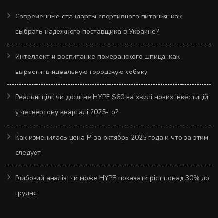
Современные стандарты спортивного питания: как
выбрать надежного поставщика в Украине?
Интеллект и воспитание померанского шпица: как
вырастить идеальную городскую собаку
Реальні цілі: чи досягне HYPE $60 на хвилі нових інвестицій
у четвертому кварталі 2025-го?
Как изменилась цена PI за октябрь 2025 года и что за этим
следует
Глибокий аналіз: чи може HYPE показати ріст понад 30% до
грудня