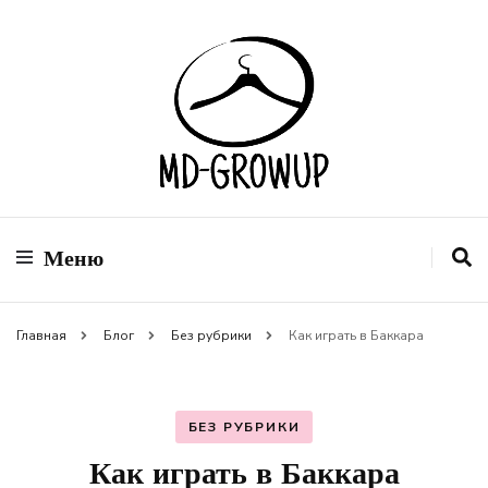
Сеть магазинов модной одежды
MD-GROWUP
Меню
Главная
Блог
Без рубрики
Как играть в Баккара
БЕЗ РУБРИКИ
Как играть в Баккара