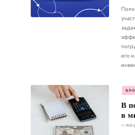
Полк
учас
зада
эффе
погр
его 
инве
БЛО
В п
в м
от
md-