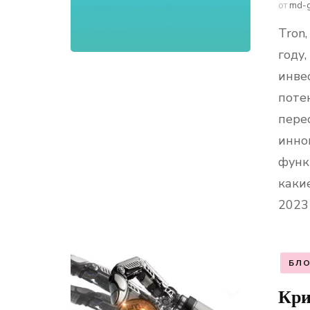
от
md-
Tron
году
инве
поте
пере
инно
функ
каки
2023 
БЛО
Кри