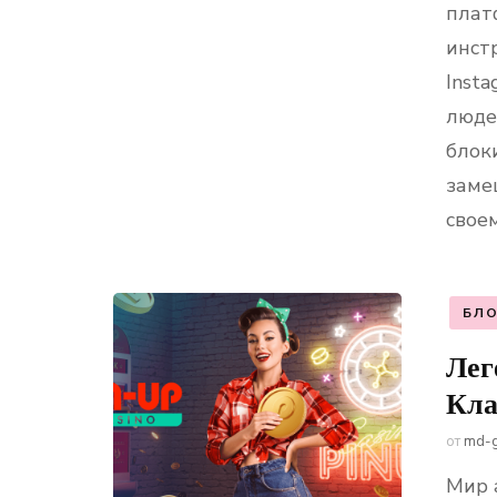
плат
инст
Inst
люде
блок
замеш
свое
БЛО
Лег
Кла
от
md-
Мир 