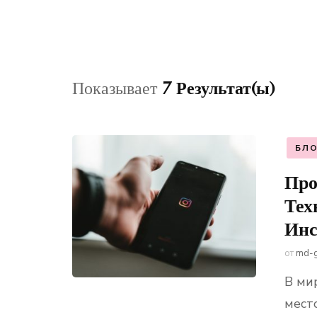
Показывает
7 Результат(ы)
БЛО
Про
Тех
Инс
от
md-
В ми
мест