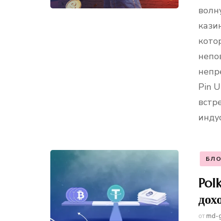
волн
казин
кото
непо
непр
Pin U
встр
инду
БЛО
Pol
дох
от
md-