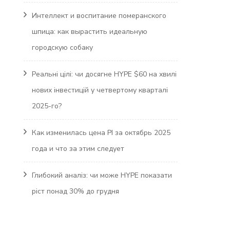
Интеллект и воспитание померанского
шпица: как вырастить идеальную
городскую собаку
Реальні цілі: чи досягне HYPE $60 на хвилі
нових інвестицій у четвертому кварталі
2025-го?
Как изменилась цена PI за октябрь 2025
года и что за этим следует
Глибокий аналіз: чи може HYPE показати
ріст понад 30% до грудня