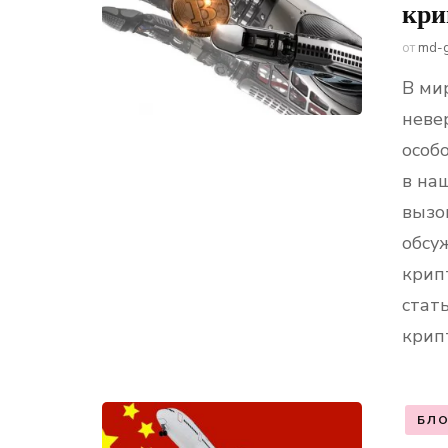
кри
от
md-
В ми
неве
особ
в на
вызо
обсу
крип
стат
крип
БЛО