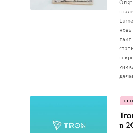
Откр
стал
Lume
новы
таит
стат
секр
уник
дела
БЛО
Tro
в 2