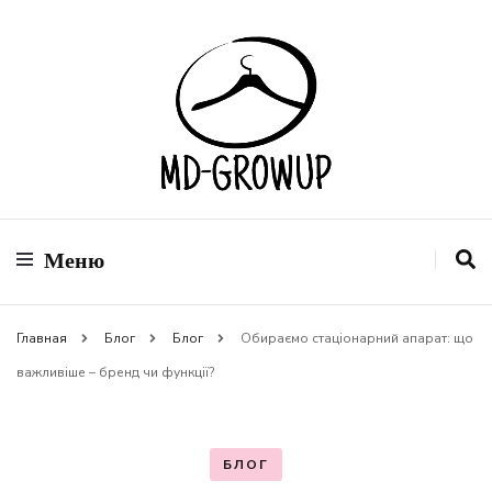
Сеть магазинов модной одежды
MD-GROWUP
Меню
Главная
Блог
Блог
Обираємо стаціонарний апарат: що
важливіше – бренд чи функції?
БЛОГ