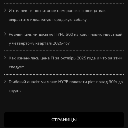
Интеллект и воспитание померанского шпица: как
вырастить идеальную городскую собаку
Реальні цілі: чи досягне HYPE $60 на хвилі нових інвестицій
у четвертому кварталі 2025-го?
Как изменилась цена PI за октябрь 2025 года и что за этим
следует
Глибокий аналіз: чи може HYPE показати ріст понад 30% до
грудня
СТРАНИЦЫ