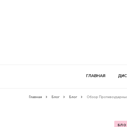
ГЛАВНАЯ
ДИС
Главная
Блог
Блог
Обзор Противоударных 
Д
А
БЛО
П