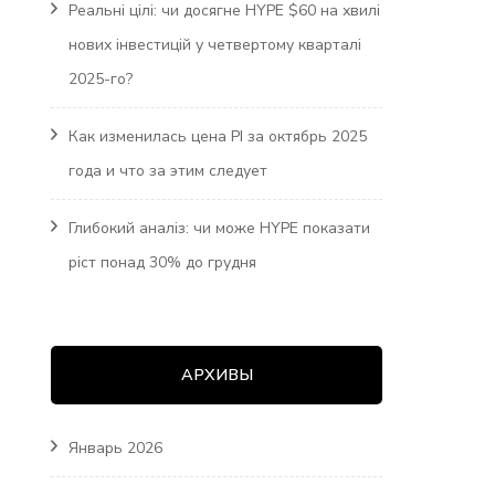
Реальні цілі: чи досягне HYPE $60 на хвилі
нових інвестицій у четвертому кварталі
2025-го?
Как изменилась цена PI за октябрь 2025
года и что за этим следует
Глибокий аналіз: чи може HYPE показати
ріст понад 30% до грудня
АРХИВЫ
Январь 2026