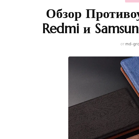
Обзор Противо
Redmi и Samsun
от
md-gr